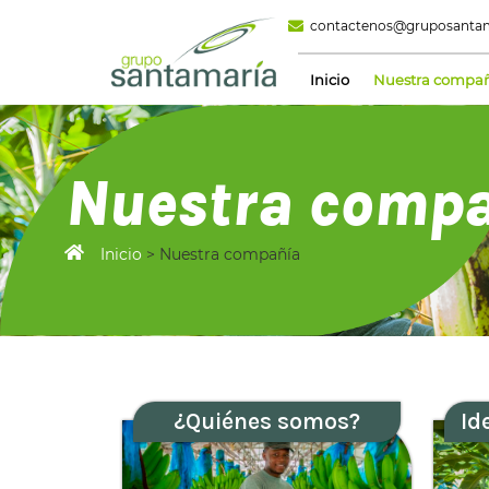
contactenos@gruposanta
Inicio
Nuestra compa
Nuestra comp
Inicio
>
Nuestra compañía
¿Quiénes somos?
Id