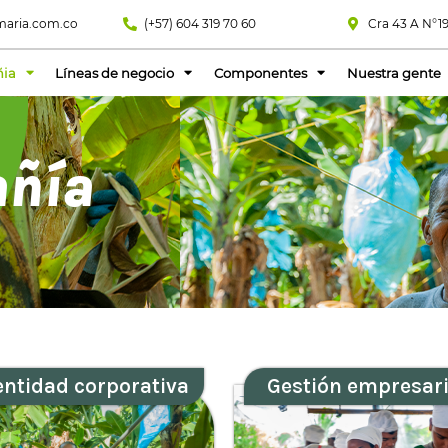
maria.com.co
(+57) 604 319 70 60
Cra 43 A N°19
ñia
Líneas de negocio
Componentes
Nuestra gente
añía
entidad corporativa
Gestión empresari